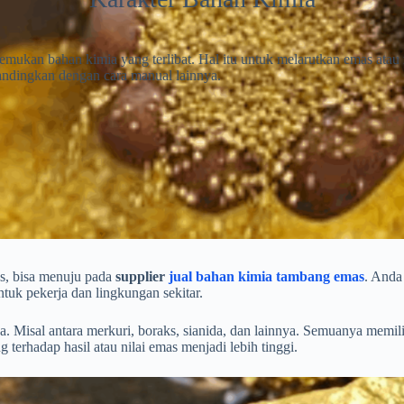
kan bahan kimia yang terlibat. Hal itu untuk melarutkan emas atau m
andingkan dengan cara manual lainnya.
s, bisa menuju pada
supplier
jual bahan kimia tambang emas
. Anda
tuk pekerja dan lingkungan sekitar.
a. Misal antara merkuri, boraks, sianida, dan lainnya. Semuanya memili
erhadap hasil atau nilai emas menjadi lebih tinggi.