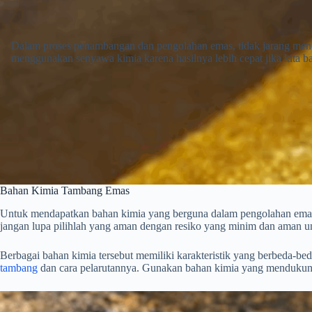
Dalam proses penambangan dan pengolahan emas, tidak jarang menemu
menggunakan senyawa kimia karena hasilnya lebih cepat jika kita b
Bahan Kimia Tambang Emas
Untuk mendapatkan bahan kimia yang berguna dalam pengolahan ema
jangan lupa pilihlah yang aman dengan resiko yang minim dan aman un
Berbagai bahan kimia tersebut memiliki karakteristik yang berbeda-bed
tambang
dan cara pelarutannya. Gunakan bahan kimia yang mendukung t