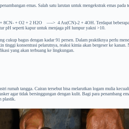
i penambangan emas. Salah satu larutan untuk mengekstrak emas pada 
4Au + 8CN- + O2 + 2 H2O —-> 4 Au(CN)-2 + 4OH. Terdapat beberapa ba
gatur pH seperti kapur untuk menjaga pH lumpur yakni >10.
ukup bagus dengan kadar 91 persen. Dalam praktiknya perlu menentuk
kin tinggi konsentrasi pelarutnya, reaksi kimia akan bergeser ke kana
ikasi yang akan terbuang ke lingkungan.
tri rumah tangga. Cairan tersebut bisa melarutkan logam mulia kecual
masker agar tidak bersinggungan dengan kulit. Bagi para penambang 
 plastik.