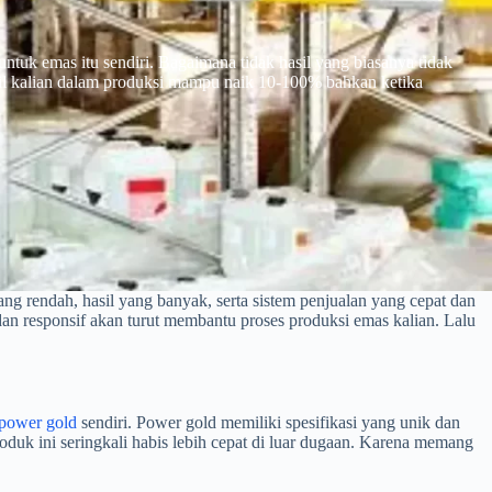
untuk emas itu sendiri. Bagaimana tidak hasil yang biasanya tidak
il kalian dalam produksi mampu naik 10-100% bahkan ketika
ng rendah, hasil yang banyak, serta sistem penjualan yang cepat dan
an responsif akan turut membantu proses produksi emas kalian. Lalu
 power gold
sendiri. Power gold memiliki spesifikasi yang unik dan
duk ini seringkali habis lebih cepat di luar dugaan. Karena memang