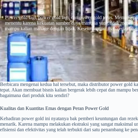
Power gold lagi, power gold lagi, dan power gold terus. Memang prod
menentu karena kekuatan sumber daya manusia yang tidak menentu.
mampu kalian manage dengan bijak. Keseimbangan manajerial financ
Berbicara mengenai kedua hal tersebut, maka distributor power gold ka
tepat. Akan membuat bisnis kalian bergerak lebih cepat dan mampu ber
bagaimana dari produk kita sendiri?
Kualitas dan Kuantitas Emas dengan Peran Power Gold
Kehadiran power gold ini nyatanya bak pemberi keuntungan dan reze
menarik. Karena mampu melakukan ekstraksi yang sangat maksimal untu
efisiensi dan efektivitas yang telah terbukti dari satu penambang ke p