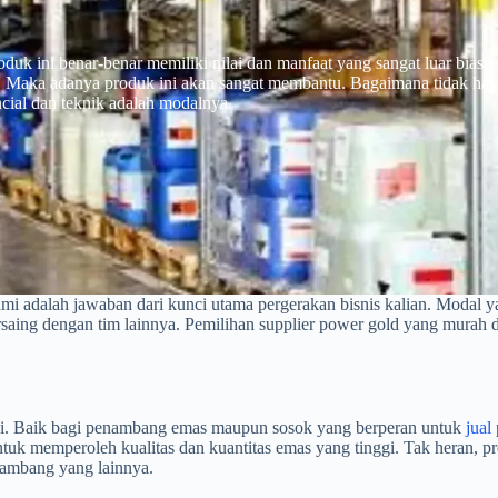
uk ini benar-benar memiliki nilai dan manfaat yang sangat luar biasa 
 Maka adanya produk ini akan sangat membantu. Bagaimana tidak has
ial dan teknik adalah modalnya.
mi adalah jawaban dari kunci utama pergerakan bisnis kalian. Modal ya
saing dengan tim lainnya. Pemilihan supplier power gold yang murah d
ki. Baik bagi penambang emas maupun sosok yang berperan untuk
jual
k memperoleh kualitas dan kuantitas emas yang tinggi. Tak heran, pro
enambang yang lainnya.